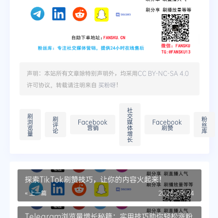
声明：本站所有文章除特别声明外，均采用
CC BY-NC-SA 4.0
许可协议。转载请注明来自
买粉呀
！
社
刷
交
刷
粉
浏
Facebook
媒
Facebook
评
丝
览
营销
体
刷赞
论
库
量
增
长
探索TikTok刷赞技巧，让你的内容火起来！
« 上一篇
2025-09-24
Telegram浏览量增长秘籍：实用技巧助你轻松涨粉