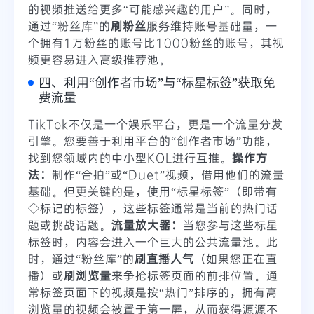
的视频推送给更多“可能感兴趣的用户”。同时，
通过“粉丝库”的
刷粉丝
服务维持账号基础量，一
个拥有1万粉丝的账号比1000粉丝的账号，其视
频更容易进入高级推荐池。
四、利用“创作者市场”与“标星标签”获取免
费流量
TikTok不仅是一个娱乐平台，更是一个流量分发
引擎。您要善于利用平台的“创作者市场”功能，
找到您领域内的中小型KOL进行互推。
操作方
法：
制作“合拍”或“Duet”视频，借用他们的流量
基础。但更关键的是，使用“标星标签”（即带有
◇标记的标签），这些标签通常是当前的热门话
题或挑战话题。
流量放大器：
当您参与这些标星
标签时，内容会进入一个巨大的公共流量池。此
时，通过“粉丝库”的
刷直播人气
（如果您正在直
播）或
刷浏览量
来争抢标签页面的前排位置。通
常标签页面下的视频是按“热门”排序的，拥有高
浏览量的视频会被置于第一屏，从而获得源源不