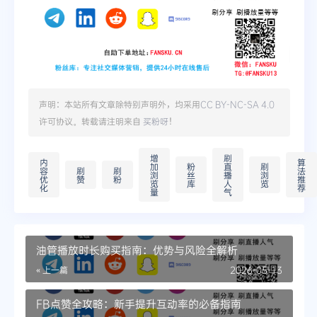
声明：本站所有文章除特别声明外，均采用
CC BY-NC-SA 4.0
许可协议。转载请注明来自
买粉呀
！
增
刷
内
算
加
粉
直
刷
容
刷
刷
法
浏
丝
播
浏
优
赞
粉
推
览
库
人
览
化
荐
量
气
油管播放时长购买指南：优势与风险全解析
« 上一篇
2026-05-13
FB点赞全攻略：新手提升互动率的必备指南