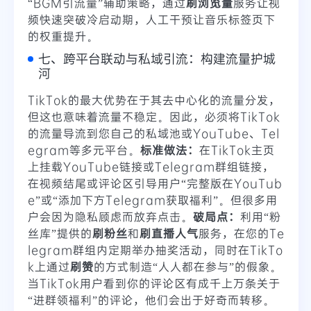
“BGM引流量”辅助策略，通过
刷浏览量
服务让视
频快速突破冷启动期，人工干预让音乐标签页下
的权重提升。
七、跨平台联动与私域引流：构建流量护城
河
TikTok的最大优势在于其去中心化的流量分发，
但这也意味着流量不稳定。因此，必须将TikTok
的流量导流到您自己的私域池或YouTube、Tel
egram等多元平台。
标准做法：
在TikTok主页
上挂载YouTube链接或Telegram群组链接，
在视频结尾或评论区引导用户“完整版在YouTub
e”或“添加下方Telegram获取福利”。但很多用
户会因为隐私顾虑而放弃点击。
破局点：
利用“粉
丝库”提供的
刷粉丝
和
刷直播人气
服务，在您的Te
legram群组内定期举办抽奖活动，同时在TikTo
k上通过
刷赞
的方式制造“人人都在参与”的假象。
当TikTok用户看到你的评论区有成千上万条关于
“进群领福利”的评论，他们会出于好奇而转移。