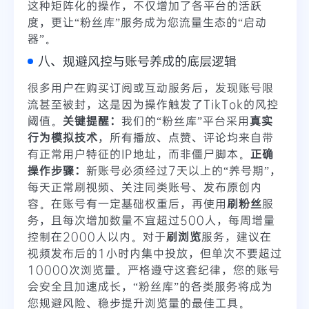
这种矩阵化的操作，不仅增加了各平台的活跃
度，更让“粉丝库”服务成为您流量生态的“启动
器”。
八、规避风控与账号养成的底层逻辑
很多用户在购买订阅或互动服务后，发现账号限
流甚至被封，这是因为操作触发了TikTok的风控
阈值。
关键提醒：
我们的“粉丝库”平台采用
真实
行为模拟技术
，所有播放、点赞、评论均来自带
有正常用户特征的IP地址，而非僵尸脚本。
正确
操作步骤：
新账号必须经过7天以上的“养号期”，
每天正常刷视频、关注同类账号、发布原创内
容。在账号有一定基础权重后，再使用
刷粉丝
服
务，且每次增加数量不宜超过500人，每周增量
控制在2000人以内。对于
刷浏览
服务，建议在
视频发布后的1小时内集中投放，但单次不要超过
10000次浏览量。严格遵守这套纪律，您的账号
会安全且加速成长，“粉丝库”的各类服务将成为
您规避风险、稳步提升浏览量的最佳工具。