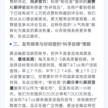
赞的评论。
同步技巧：
利用“粉丝库”提供的
刷赞
和
刷评论
服务搭建“热评效应”。当用户看到视频
下已经有成千上万的点赞和有趣的评论时，他们
的从众心理会被激活，更大概率会停留观看、点
赞甚至参与评论互动。这种伪造的“人气热度”能
转化为真实的算法权重，从而获得系统更多推
荐，形成正循环。
三、发布频率与时间窗的“科学投喂”策略
算法偏爱活跃的账号，但并不是盲目地高频发
布。
最佳实践：
每天发布2-3条高质量视频，并
选择目标受众的活跃时段。根据TikTok用户活跃
曲线，早上7-9点、中午12-14点、晚上19-22
点是黄金窗口。您需要针对不同国家或地区调整
时间。在此过程中，“粉丝库”的
刷分享
和
刷浏览
量
服务可以作为“催化剂”。在发布后的一小时
内，我们为您提供500次分享和1000次浏览，
这会向TikTok服务器发送强烈信号：该视频的扩
散能力强，且正在被广泛传播。算法会据此将您