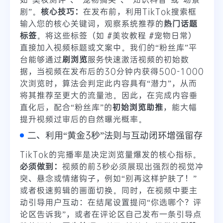
剧”。
核心技巧：
在发布前，利用TikTok搜索框
输入您的核心关键词，观察系统推荐的
热门话题
标签
。将这些标签（如 #美妆教程 #宠物日常）
直接加入视频标题或文案中。我们的“粉丝库”平
台能够通过
刷浏览
服务快速激活视频的初始数
据，当视频在发布后的30分钟内获得500-1000
次浏览时，算法会判定此内容具有“潜力”，从而
将其推荐至更大的流量池。因此，在完成内容垂
直化后，配合“粉丝库”的
初始浏览助推
，能大幅
提升视频过审后的自然曝光概率。
二、利用“黄金3秒”法则与互动闭环增强留存
TikTok的完播率是决定浏览量爆发的核心指标。
必须做到：
视频的前3秒必须展现出强烈的视觉冲
突、悬念或情绪钩子，例如“别再这样护肤了！”
或者极速剪辑的画面切换。同时，在视频中要主
动引导用户互动：在结尾设置提问“你选哪个？评
论区告诉我”，或者在评论区自己发布一条引导点