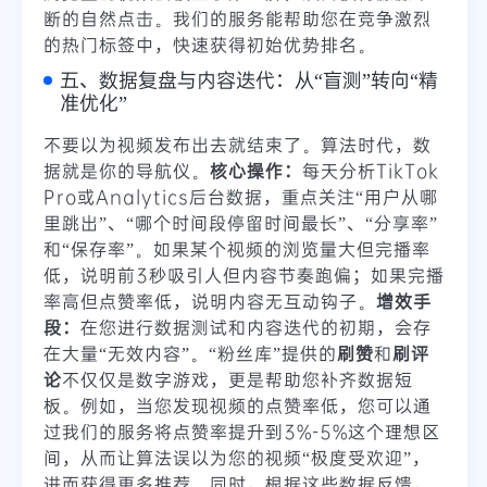
断的自然点击。我们的服务能帮助您在竞争激烈
的热门标签中，快速获得初始优势排名。
五、数据复盘与内容迭代：从“盲测”转向“精
准优化”
不要以为视频发布出去就结束了。算法时代，数
据就是你的导航仪。
核心操作：
每天分析TikTok
Pro或Analytics后台数据，重点关注“用户从哪
里跳出”、“哪个时间段停留时间最长”、“分享率”
和“保存率”。如果某个视频的浏览量大但完播率
低，说明前3秒吸引人但内容节奏跑偏；如果完播
率高但点赞率低，说明内容无互动钩子。
增效手
段：
在您进行数据测试和内容迭代的初期，会存
在大量“无效内容”。“粉丝库”提供的
刷赞
和
刷评
论
不仅仅是数字游戏，更是帮助您补齐数据短
板。例如，当您发现视频的点赞率低，您可以通
过我们的服务将点赞率提升到3%-5%这个理想区
间，从而让算法误以为您的视频“极度受欢迎”，
进而获得更多推荐。同时，根据这些数据反馈，