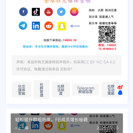
声明：本站所有文章除特别声明外，均采用
CC BY-NC-SA 4.0
许可协议。转载请注明来自
买粉呀
！
社
社交
社群
社群
群
Telegram
媒体
活跃
互动
管
群组运营
营销
度
策略
理
轻松提升群组热度，FB成员增长秘籍
« 上一篇
2025-05-15