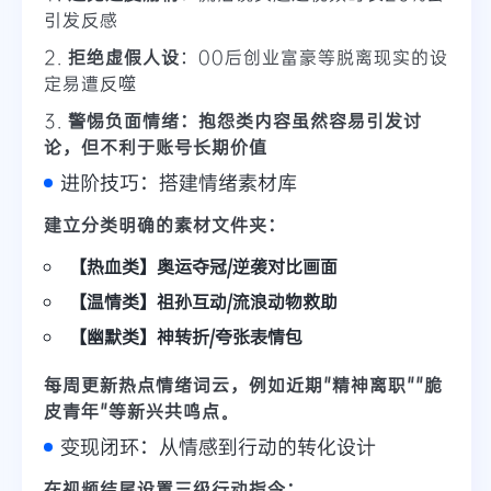
引发反感
2.
拒绝虚假人设
：00后创业富豪等脱离现实的设
定易遭反噬
3.
警惕负面情绪：抱怨类内容虽然容易引发讨
论，但不利于账号长期价值
进阶技巧：搭建情绪素材库
建立分类明确的素材文件夹：
【热血类】奥运夺冠/逆袭对比画面
【温情类】祖孙互动/流浪动物救助
【幽默类】神转折/夸张表情包
每周更新
热点情绪词云
，例如近期"精神离职""脆
皮青年"等新兴共鸣点。
变现闭环：从情感到行动的转化设计
在视频结尾设置
三级行动指令
：