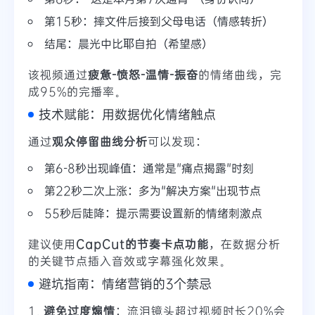
第15秒：摔文件后接到父母电话（情感转折）
结尾：晨光中比耶自拍（希望感）
该视频通过
疲惫-愤怒-温情-振奋
的情绪曲线，完
成95%的完播率。
技术赋能：用数据优化情绪触点
通过
观众停留曲线分析
可以发现：
第6-8秒出现峰值：通常是"痛点揭露"时刻
第22秒二次上涨：多为"解决方案"出现节点
55秒后陡降：提示需要设置新的情绪刺激点
建议使用
CapCut的节奏卡点功能
，在数据分析
的关键节点插入音效或字幕强化效果。
避坑指南：情绪营销的3个禁忌
1.
避免过度煽情
：流泪镜头超过视频时长20%会