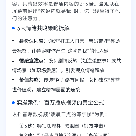
容，其传播效率是普通内容的2-3倍。当观众在
屏幕前说出"这说的就是我"时，你已经赢得了他
们的注意力。
3大情绪共鸣策略拆解
身份认同感
：通过"打工人日常""宝妈带娃"等场
景标签，让特定群体产生"这就是我"的代入感
情感宣泄点
：设计剧情反转（如逆袭故事）或共
情场景（如职场委屈），引发观众情绪释放
价值共鸣
：传递"努力终有回报""女性独立"等普
世价值观，建立精神层面的连接
实操案例：百万播放视频的黄金公式
以抖音爆款视频"凌晨三点的写字楼"为例：
前3秒：特写咖啡杯+黑眼圈（视觉冲击）
第8秒："这是本月第7次通宵"（身份认同）